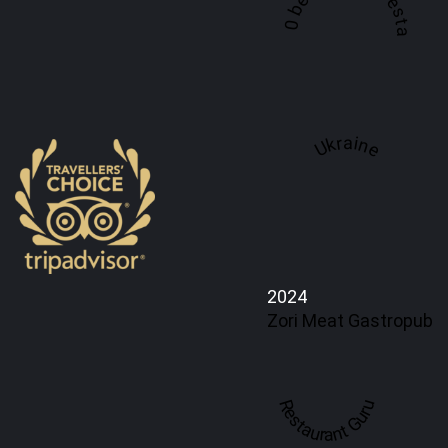
A top 100 best steaks restaurant in
Ukraine
2024
Zori Meat Gastropub
Restaurant Guru