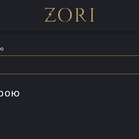
ою
крою