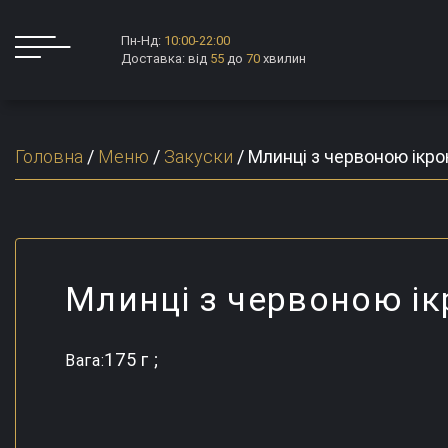
Пн-Нд:
10:00-22:00
Доставка: від
55
до
70
хвилин
Головна
/
Меню
/
Закуски
/
Млинці з червоною ікр
Млинці з червоною і
175 г ;
Вага: