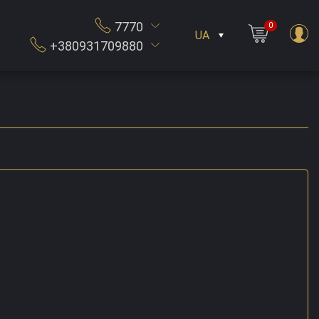
7770
0
UA
+380931709880