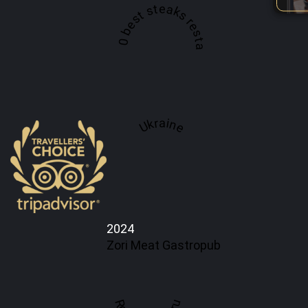
A top 100 best steaks restaurant in
Ukraine
2024
Zori Meat Gastropub