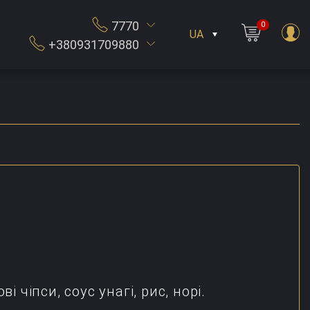
7770
0
UA
+380931709880
 чіпси, соус унагі, рис, норі.