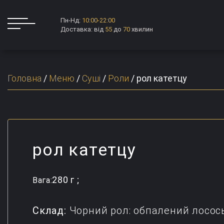
Пн-Нд:
10:00-22:00
Доставка: від
55
до
70
хвилин
Головна
/
Меню
/
Суші
/
Роли
/
рол катетцу
рол катетцу
280 г ;
Вага:
Склад:
Чорний рол: обпалений лосось, 