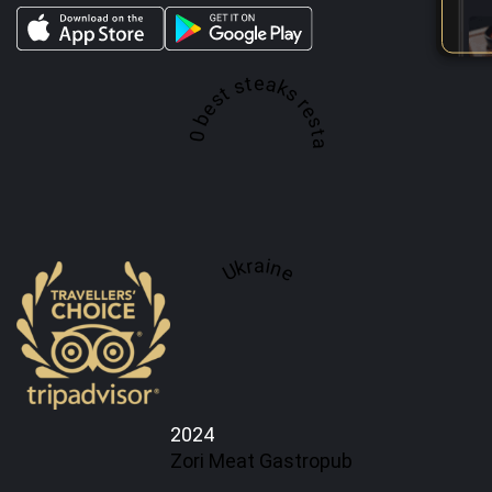
A top 100 best steaks restaurant in
Ukraine
2024
Zori Meat Gastropub