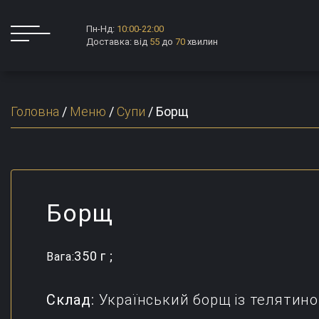
Пн-Нд:
10:00-22:00
Доставка: від
55
до
70
хвилин
Головна
/
Меню
/
Супи
/
Борщ
Борщ
350 г ;
Вага:
Склад:
Український борщ із телятино