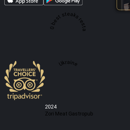
A top 100 best steaks restaurant in
Ukraine
2024
Zori Meat Gastropub