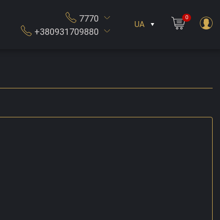
7770
0
UA
+380931709880