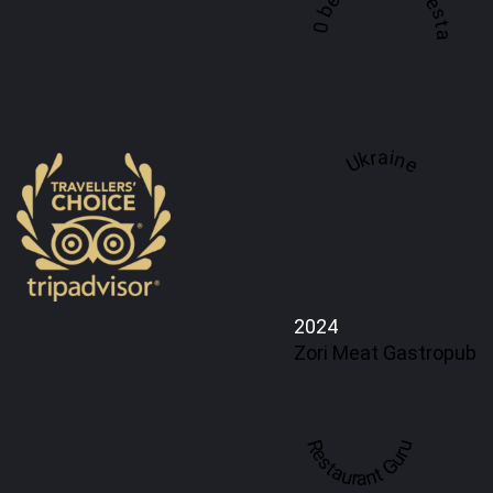
A top 100 best steaks restaurant in
Ukraine
2024
Zori Meat Gastropub
Restaurant Guru