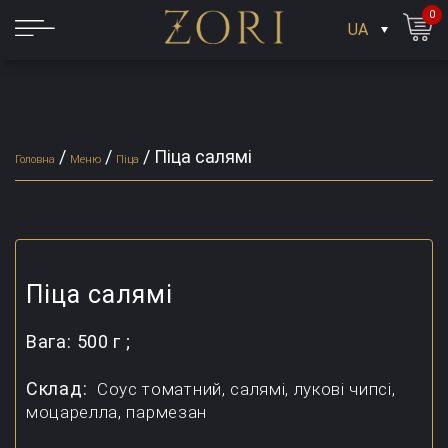
0
UA
/
/
/
Піца салямі
Головна
Меню
Піца
Піца салямі
Вага:
500 г ;
Склад:
Соус томатний, салямі, лукові чипсі,
моцарелла, пармезан