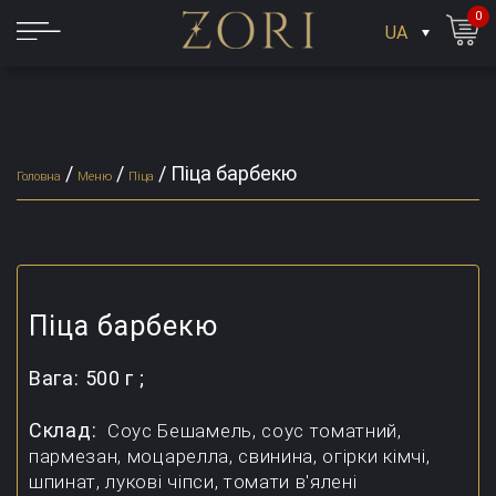
0
UA
/
/
/
Піца барбекю
Головна
Меню
Піца
Піца барбекю
Вага:
500 г ;
Склад:
Соус Бешамель, соус томатний,
пармезан, моцарелла, свинина, огірки кімчі,
шпинат, лукові чіпси, томати в'ялені