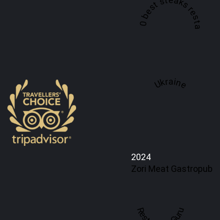
A top 100 best steaks restaurant in
Ukraine
2024
Zori Meat Gastropub
Restaurant Guru