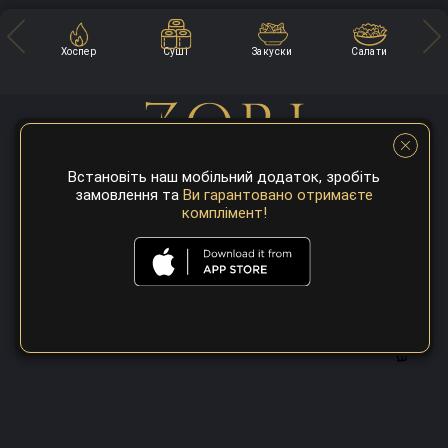
Хоспер
Суші
Закуски
Салати
Встановіть наш мобільний додаток, зробіть
замовлення та
Ви гарантовано отримаєте
комплімент!
A top 100 best steaks restaurant in