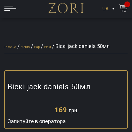
0
UA
/
/
/
/
Віскі jack daniels 50мл
Головна
Меню
Бар
Віскі
Віскі jack daniels 50мл
169
грн
Запитуйте в оператора