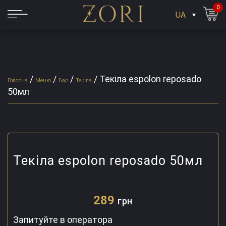
0
UA
/
/
/
/
Текіла espolon reposado
Головна
Меню
Бар
Текіла
50мл
Текіла espolon reposado 50мл
289
грн
Запитуйте в оператора