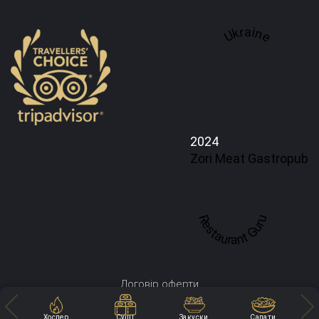
Ukraine
2024
Zori Meat Gastropub
Restaurant Guru
Договір оферти
Політика конфіденційності
Хоспер
Суші
Закуски
Салати