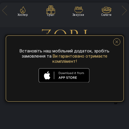
Хоспер
Суші
Закуски
Салати
Встановіть наш мобільний додаток, зробіть
замовлення та
Ви гарантовано отримаєте
комплімент!
A top 100 best steaks restaurant in