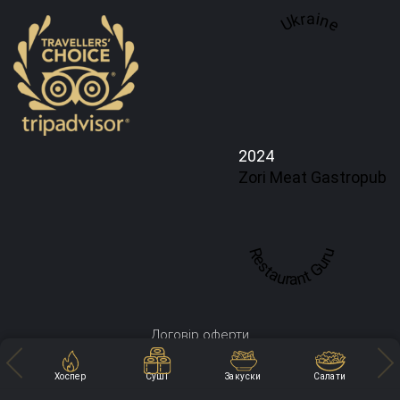
Ukraine
2024
Zori Meat Gastropub
Restaurant Guru
Договір оферти
Політика конфіденційності
Хоспер
Суші
Закуски
Салати
Доставка і оплата