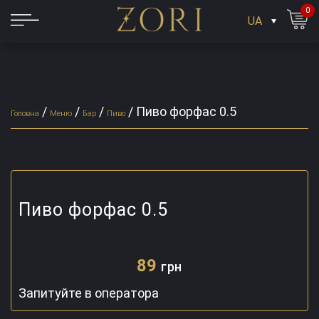
0
UA
/
/
/
/
Пиво форфас 0.5
Головна
Меню
Бар
Пиво
Пиво форфас 0.5
89
грн
Запитуйте в оператора