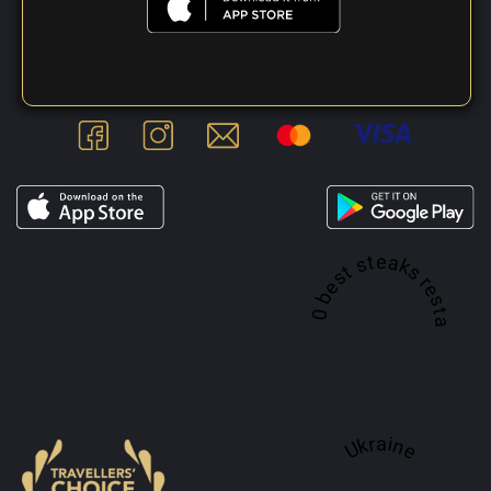
A top 100 best steaks restaurant in
Ukraine