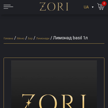
0
UA
/
/
/
/
Лимонад basil 1л
Головна
Меню
Бар
Лимонади