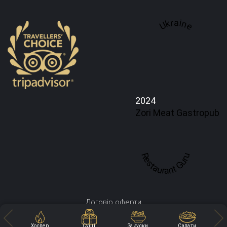
Ukraine
2024
Zori Meat Gastropub
Restaurant Guru
Договір оферти
Політика конфіденційності
Хоспер
Суші
Закуски
Салати