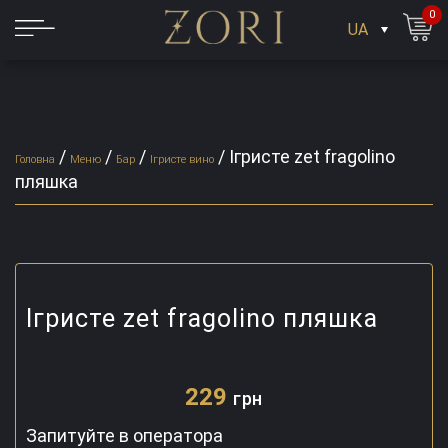
0
UA
/
/
/
/
Ігристе zet fragolino
Головна
Меню
Бар
Ігристе вино
пляшка
Ігристе zet fragolino пляшка
229
грн
Запитуйте в оператора