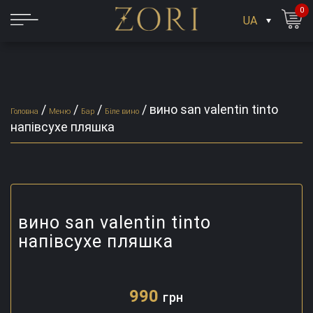
0
UA
/
/
/
/
вино san valentin tinto
Головна
Меню
Бар
Біле вино
напівсухе пляшка
вино san valentin tinto
напівсухе пляшка
990
грн