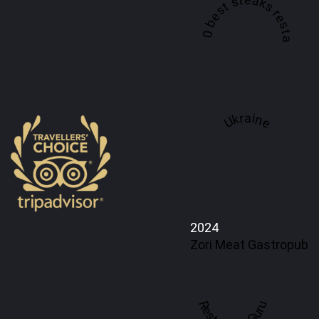
A top 100 best steaks restaurant in
Ukraine
2024
Zori Meat Gastropub
Restaurant Guru