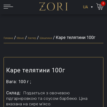
0
UA
/
/
/
/
Каре телятини 100г
Головна
Меню
Хоспер
Шашлики
Каре телятини 100г
Вага:
100 г ;
Склад:
Подається з овочевою
підгарніровкою та соусом барбекю. Ціна
вказана на сире м'ясо.