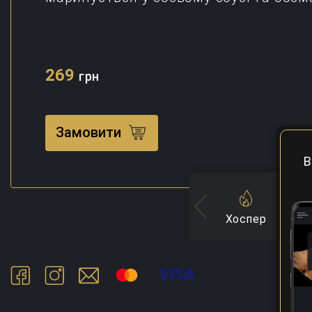
269
грн
Замовити
В
Хоспер
Су