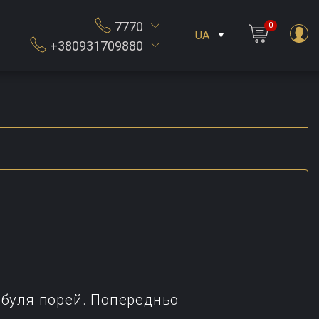
7770
0
UA
+380931709880
ибуля порей. Попередньо