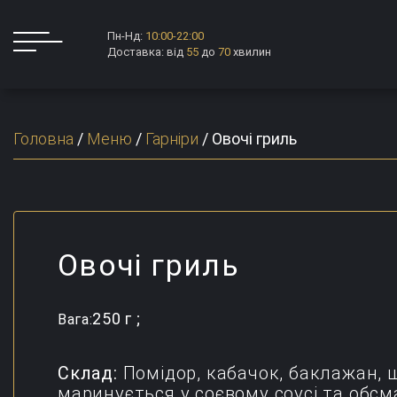
Пн-Нд:
10:00-22:00
Доставка: від
55
до
70
хвилин
Головна
/
Меню
/
Гарніри
/
Овочі гриль
Овочі гриль
250 г ;
Вага:
Склад:
Помідор, кабачок, баклажан, 
маринується у соєвому соусі та обсм