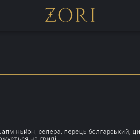
шапміньйон, селера, перець болгарський, ц
ажується на грилі.