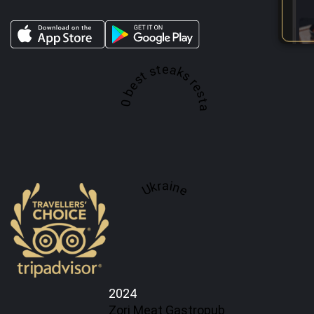
A top 100 best steaks restaurant in
Ukraine
2024
Zori Meat Gastropub