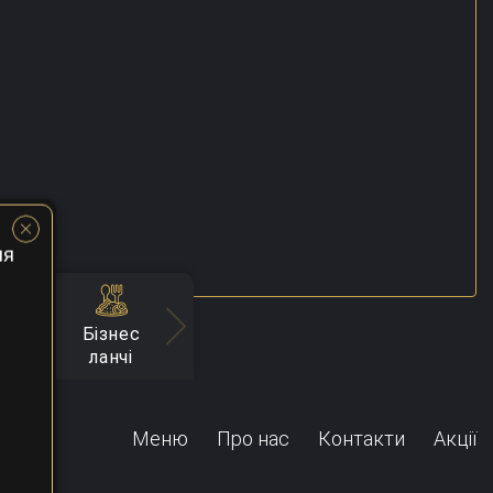
ня
Бізнес
серти
Напої
Гарніри
Соус
ланчі
Меню
Про нас
Контакти
Акції