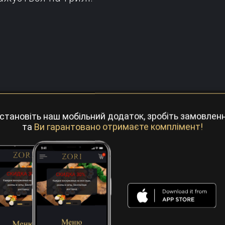
становіть наш мобільний додаток, зробіть замовлен
та
Ви гарантовано отримаєте комплімент!
ші
Закуски
Салати
Гаряче
Супи
Де