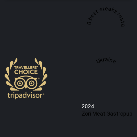
A top 100 best steaks restaurant in
Ukraine
2024
Zori Meat Gastropub