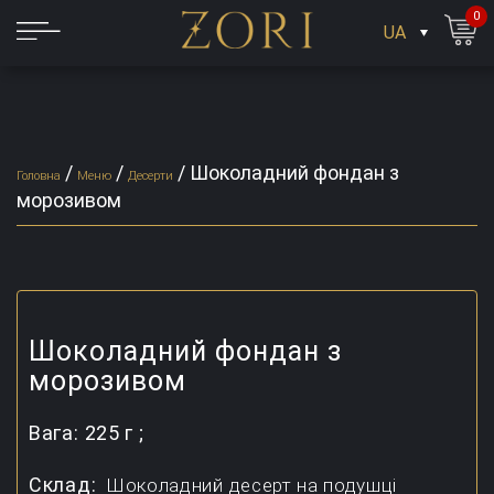
0
UA
/
/
/
Шоколадний фондан з
Головна
Меню
Десерти
морозивом
Шоколадний фондан з
морозивом
Вага:
225 г ;
Склад:
Шоколадний десерт на подушці