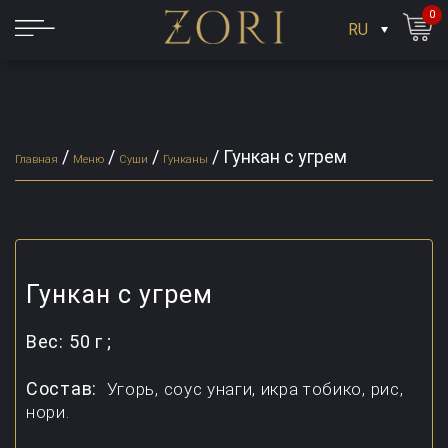
0
RU
/
/
/
/
Гункан с угрем
Главная
Меню
Суши
Гунканы
Гункан с угрем
Вес:
50 г ;
Состав:
Угорь, соус унаги, икра тобико, рис,
нори.