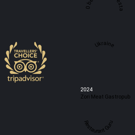
A top 100 best steaks restaurant in
Ukraine
2024
Zori Meat Gastropub
Restaurant Guru