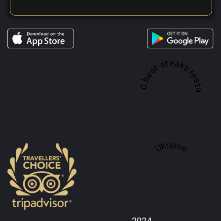
A top 100 best steaks restaurant in
Ukraine
2024