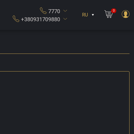
7770
0
RU
+380931709880