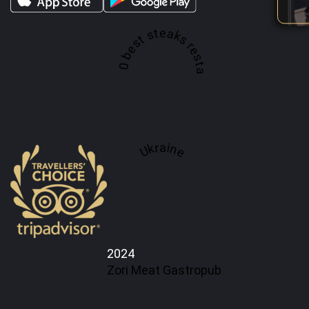
A top 100 best steaks restaurant in
Ukraine
2024
Zori Meat Gastropub