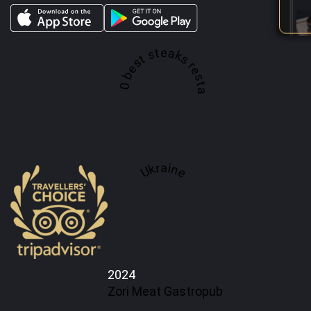
A top 100 best steaks restaurant in
Ukraine
2024
Zori Meat Gastropub