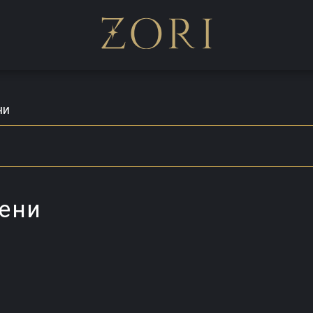
ни
чени