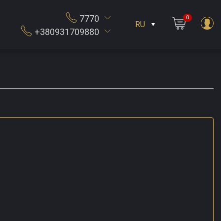
7770
0
RU
+380931709880