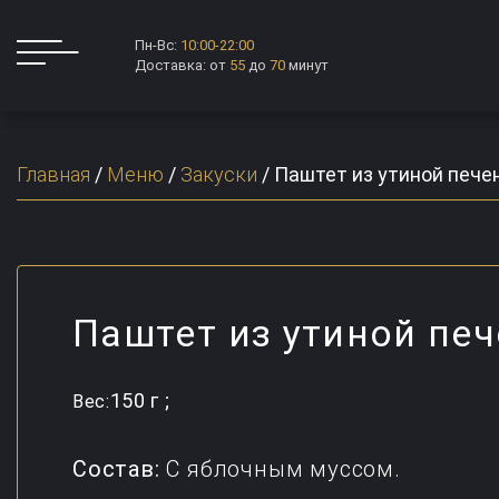
Пн-Вс:
10:00-22:00
Доставка: от
55
до
70
минут
Главная
/
Меню
/
Закуски
/
Паштет из утиной пече
Паштет из утиной пе
150 г ;
Вес:
Состав:
С яблочным муссом.