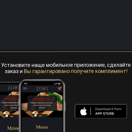
Установите наще мобильное приложение, сделайте
заказ и
Вы гарантировано получите комплимент!
ши
Закуски
Салаты
Горячее
Супы
Де