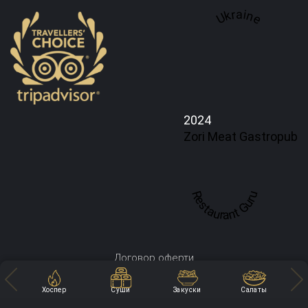
Ukraine
2024
Zori Meat Gastropub
Restaurant Guru
Договор оферти
Политика конфиденциальности
Хоспер
Суши
Закуски
Салаты
Доставка и оплата