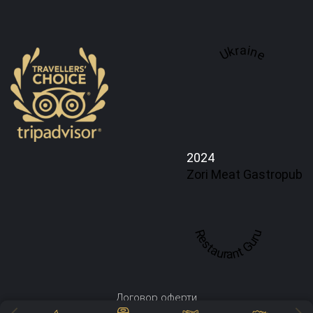
Ukraine
2024
Zori Meat Gastropub
Restaurant Guru
Договор оферти