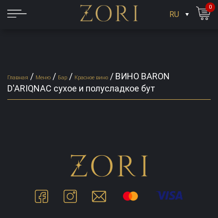
0
RU
/
/
/
/
ВИНО BARON
Главная
Меню
Бар
Красное вино
D'ARIQNAC сухое и полусладкое бут