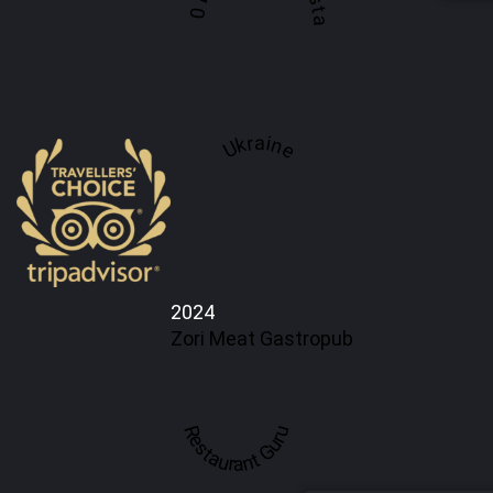
Ukraine
2024
Zori Meat Gastropub
Restaurant Guru