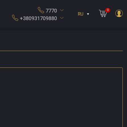
7770
0
RU
+380931709880