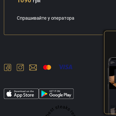
1090
грн
Спрашивайте у оператора
A top 100 best steaks restaurant in