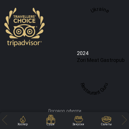
Ukraine
2024
Zori Meat Gastropub
Restaurant Guru
Договор оферти
Политика конфиденциальности
Хоспер
Суши
Закуски
Салаты
Доставка и оплата