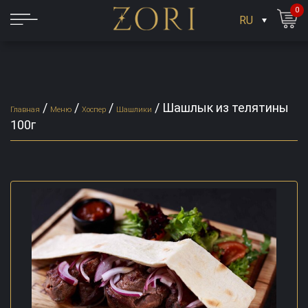
0
RU
/
/
/
/
Шашлык из телятины
Главная
Меню
Хоспер
Шашлики
100г