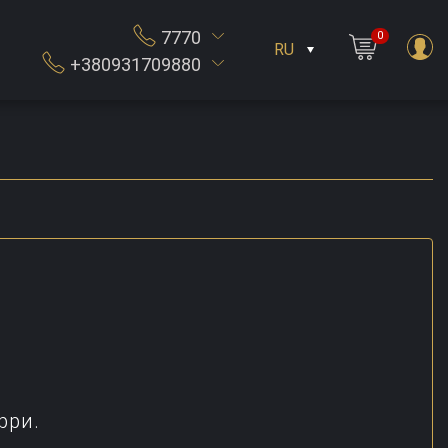
7770
0
RU
+380931709880
рри.