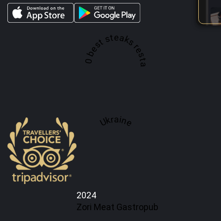
A top 100 best steaks restaurant in
Ukraine
2024
Zori Meat Gastropub