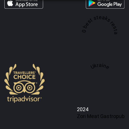
A top 100 best steaks restaurant in
Ukraine
2024
Zori Meat Gastropub