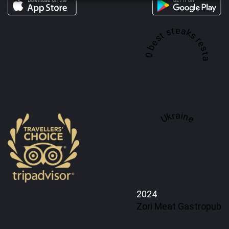
A top 100 best steaks restaurant in
Ukraine
2024
Zori Meat Gastropub