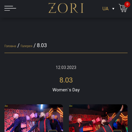
0
UA
/
/
8.03
Головна
Галерея
12.03.2023
8.03
Women`s Day